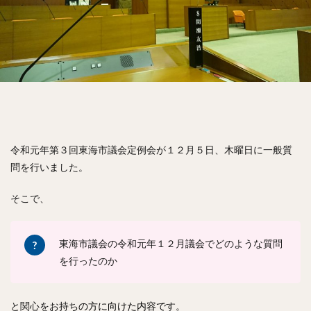
愛知県議会議長
MICE
教育環境
2030SDGs
学校プール
定住
健診情報
小中学生の体力
学習支援
妊産婦支援
RPA
AI
女性の再就職支援
創業支援
地域運営団体の法人化
水難事故防止
イエナプラン教育
ひきこもり支援
不登校支援
放課後児童健全育成事業の充実
スーパーシティ
道路関連情報の提供
令和元年第３回東海市議会定例会が１２月５日、木曜日に一般質
健康診断情報の活用
番組制作
護身の学び
問を行いました。
SDGs
コミュニティータクシー
祝賀会
東海市ふるさと大使
成人の集い
公務
そこで、
中部国際空港
Ｊビレッジ
東日本大震災
総務省
福島第一原子力発電所
総務消防委員会
東海市議会の令和元年１２月議会でどのような質問
授業
自治会
町会
条例
を行ったのか
町会・自治会への加入及び参加を促進する条例
東海市議会
豊川稲荷
ハザードマップ
初当選
と関心をお持ち
の方に向けた内容で
す。