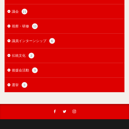
議会
21
視察・研修
13
議員インターンシップ
8
伝統文化
2
後援会活動
9
選挙
3