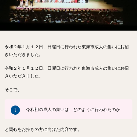
愛知県議会議長
MICE
教育環境
2030SDGs
学校プール
定住
健診情報
小中学生の体力
学習支援
妊産婦支援
RPA
AI
女性の再就職支援
創業支援
地域運営団体の法人化
水難事故防止
イエナプラン教育
ひきこもり支援
令和２年１月１２日、日曜日に行われた東海市成人の集いにお招
不登校支援
放課後児童健全育成事業の充実
きいただきました。
スーパーシティ
道路関連情報の提供
健康診断情報の活用
番組制作
護身の学び
令和２年１月１２日、日曜日に行われた東海市成人の集いにお招
きいただきました。
SDGs
コミュニティータクシー
祝賀会
東海市ふるさと大使
成人の集い
公務
そこで、
中部国際空港
Ｊビレッジ
東日本大震災
総務省
福島第一原子力発電所
総務消防委員会
令和初の成人の集いは、どのように行われたのか
授業
自治会
町会
条例
町会・自治会への加入及び参加を促進する条例
と関心をお持ち
の方に向けた内容で
す。
東海市議会
豊川稲荷
ハザードマップ
初当選