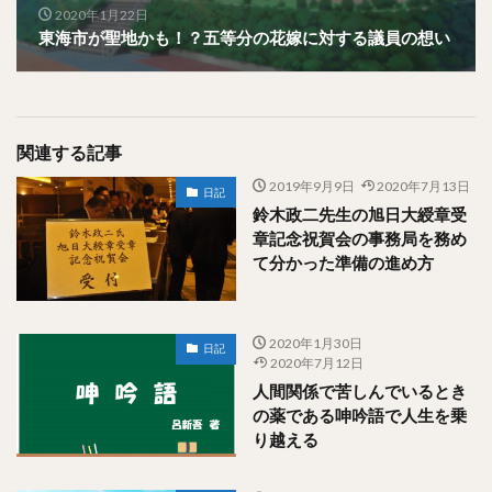
2020年1月22日
東海市が聖地かも！？五等分の花嫁に対する議員の想い
関連する記事
2019年9月9日
2020年7月13日
日記
鈴木政二先生の旭日大綬章受
章記念祝賀会の事務局を務め
て分かった準備の進め方
2020年1月30日
日記
2020年7月12日
人間関係で苦しんでいるとき
の薬である呻吟語で人生を乗
り越える