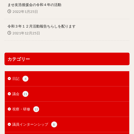
ませ友浩後援会の令和４年の活動
2022年1月25日
令和３年１２月活動報告ちらしを配ります
2021年12月25日
カテゴリー
日記
4
議会
21
視察・研修
13
議員インターンシップ
8