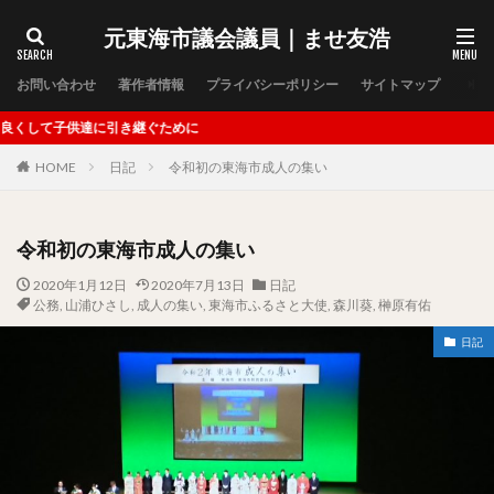
元東海市議会議員｜ませ友浩
タグ
お問い合わせ
著作者情報
プライバシーポリシー
サイトマップ
ませ友浩後援会
児童生徒の社会を生き抜く力の向上
めに
児童虐待防止策の強化
公認心理師
四万十町
HOME
日記
令和初の東海市成人の集い
子どもの養育支援
学校の感染症情報管理
学校教育のＩＣＴ活用
山木咲良
後援会
新型コロナウィルス緊急支援
木全周平
河合純白
令和初の東海市成人の集い
浅井葉月
災害
片岡友見
片岡見友
2020年1月12日
2020年7月13日
日記
蟹江梨央
行政の新しい仕事様式
西予市
公務
,
山浦ひさし
,
成人の集い
,
東海市ふるさと大使
,
森川葵
,
榊原有佑
長島沙紀香
高齢者のＩＣＴ活用支援
ｅスポーツ
日記
３月議会
６月議会
９月議会
１２月議会
立候補
教育
臨時会
農園
祭囃子保存会
天王社
祭
猩猩
船津神社
政治活動報告
地域運営
Society5.0
一般質問
さつき福祉会