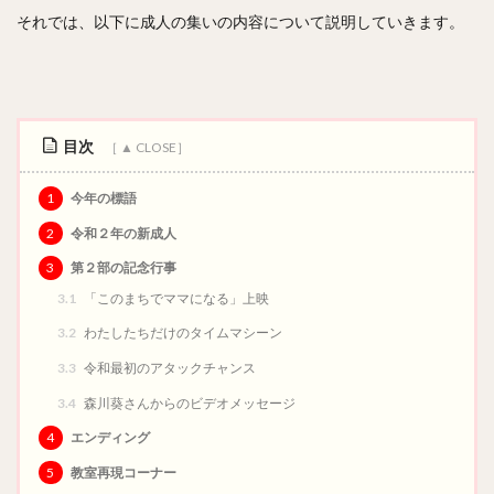
防災
行政経営
小学校
五等分の花嫁
それでは、以下に成人の集いの内容について説明していきます。
障がい者雇用
移住
オフィス改革
嚶鳴庵
大仏
聚楽園公園
Aichi Sky Expo
愛知国際展示場
秋季大祭
太田川駅
遺訓継承
呻吟語
格言
議員インターンシップ
聖地巡礼
目次
森川葵
呂新吾
榊原有佑
二宮尊徳
1
今年の標語
橋本聖子
山浦ひさし
鈴木政二
神野博史
2
令和２年の新成人
久松倫子
中尾博憲
3
第２部の記念行事
3.1
「このまちでママになる」上映
検索
3.2
わたしたちだけのタイムマシーン
3.3
令和最初のアタックチャンス
3.4
森川葵さんからのビデオメッセージ
4
エンディング
5
教室再現コーナー