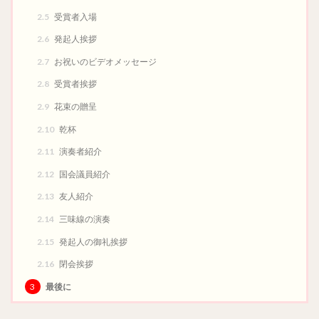
2.5
受賞者入場
2.6
発起人挨拶
2.7
お祝いのビデオメッセージ
2.8
受賞者挨拶
2.9
花束の贈呈
2.10
乾杯
2.11
演奏者紹介
2.12
国会議員紹介
2.13
友人紹介
2.14
三味線の演奏
2.15
発起人の御礼挨拶
2.16
閉会挨拶
3
最後に