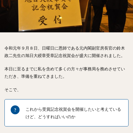
愛知県議会議長
MICE
教育環境
2030SDGs
学校プール
定住
健診情報
小中学生の体力
学習支援
妊産婦支援
RPA
AI
女性の再就職支援
創業支援
地域運営団体の法人化
水難事故防止
イエナプラン教育
ひきこもり支援
不登校支援
放課後児童健全育成事業の充実
令和元年９月８日、日曜日に恩師である元内閣副官房長官の鈴木
政二先生の旭日大綬章受章記念祝賀会が盛大に開催されました。
スーパーシティ
道路関連情報の提供
健康診断情報の活用
番組制作
護身の学び
本日に至るまでに私を含めて多くの方々が事務局を務めさせてい
SDGs
コミュニティータクシー
祝賀会
ただき、準備を重ねてきました。
東海市ふるさと大使
成人の集い
公務
そこで、
中部国際空港
Ｊビレッジ
東日本大震災
総務省
福島第一原子力発電所
総務消防委員会
これから受賞記念祝賀会を開催したいと考えている
授業
自治会
町会
条例
けど、どうすればいいのか
町会・自治会への加入及び参加を促進する条例
東海市議会
豊川稲荷
ハザードマップ
初当選