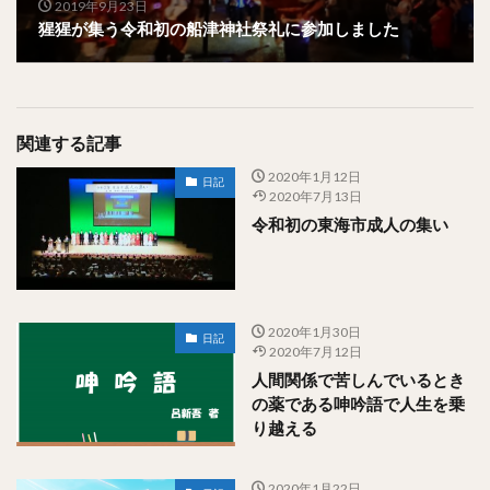
2019年9月23日
猩猩が集う令和初の船津神社祭礼に参加しました
関連する記事
2020年1月12日
日記
2020年7月13日
令和初の東海市成人の集い
2020年1月30日
日記
2020年7月12日
人間関係で苦しんでいるとき
の薬である呻吟語で人生を乗
り越える
2020年1月22日