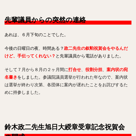
先輩議員からの突然の連絡
あれは、６月下旬のことでした。
今後の日曜日の夜、時間ある？
政二先生の叙勲祝賀会をやるんだ
けど、手伝ってくれない？
と先輩議員から電話がありました。
そして７月から８月の２ヶ月間に
打合せ
、
役割分担
、
案内状の宛
名書き
をしました。
参議院議員選挙が行われた年なので、案内状
は選挙が終わり次第、各団体に案内が遅れたことをお詫びするた
めに持参しました。
鈴木政二先生旭日大綬章受章記念祝賀会