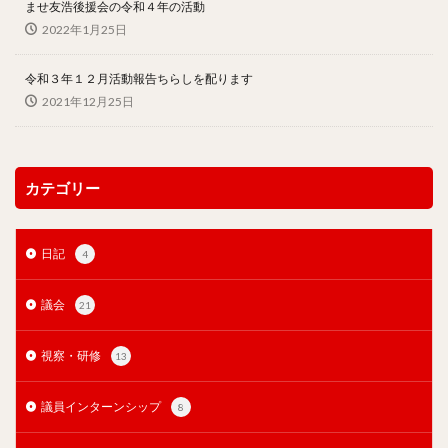
ませ友浩後援会の令和４年の活動
2022年1月25日
令和３年１２月活動報告ちらしを配ります
2021年12月25日
カテゴリー
日記
4
議会
21
視察・研修
13
議員インターンシップ
8