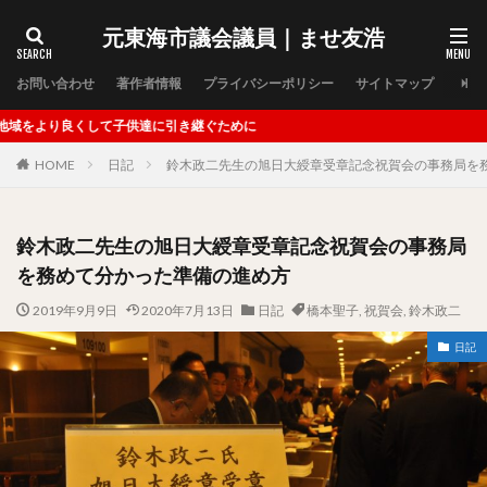
元東海市議会議員｜ませ友浩
タグ
お問い合わせ
著作者情報
プライバシーポリシー
サイトマップ
ませ友浩後援会
児童生徒の社会を生き抜く力の向上
達に引き継ぐために
児童虐待防止策の強化
公認心理師
四万十町
HOME
日記
鈴木政二先生の旭日大綬章受章記念祝賀会の事務局を
子どもの養育支援
学校の感染症情報管理
学校教育のＩＣＴ活用
山木咲良
後援会
新型コロナウィルス緊急支援
木全周平
河合純白
鈴木政二先生の旭日大綬章受章記念祝賀会の事務局
浅井葉月
災害
片岡友見
片岡見友
を務めて分かった準備の進め方
蟹江梨央
行政の新しい仕事様式
西予市
2019年9月9日
2020年7月13日
日記
橋本聖子
,
祝賀会
,
鈴木政二
長島沙紀香
高齢者のＩＣＴ活用支援
ｅスポーツ
日記
３月議会
６月議会
９月議会
１２月議会
立候補
教育
臨時会
農園
祭囃子保存会
天王社
祭
猩猩
船津神社
政治活動報告
地域運営
Society5.0
一般質問
さつき福祉会