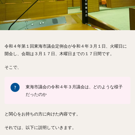
愛知県議会議長
MICE
教育環境
2030SDGs
学校プール
定住
健診情報
小中学生の体力
学習支援
妊産婦支援
RPA
AI
女性の再就職支援
創業支援
地域運営団体の法人化
水難事故防止
イエナプラン教育
ひきこもり支援
令和４年第１回東海市議会定例会が令和４年３月１日、火曜日に
不登校支援
放課後児童健全育成事業の充実
開会し、会期は３月１７日、木曜日までの１７日間です。
スーパーシティ
道路関連情報の提供
健康診断情報の活用
番組制作
護身の学び
そこで、
SDGs
コミュニティータクシー
祝賀会
東海市ふるさと大使
成人の集い
公務
東海市議会の令和４年３月議会は、どのような様子
中部国際空港
Ｊビレッジ
東日本大震災
だったのか
総務省
福島第一原子力発電所
総務消防委員会
授業
自治会
町会
条例
と関心をお持ち
の方に向けた内容で
す。
町会・自治会への加入及び参加を促進する条例
それでは、以下に説明していきます。
東海市議会
豊川稲荷
ハザードマップ
初当選