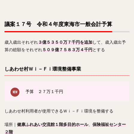
議案１７号 令和４年度東海市一般会計予算
歳入歳出それぞれ
３億５３５０万７千円を追加
して、歳入歳出予
算の総額をそれぞれ
５０９億７５８３万４千円
とする
しあわせ村Ｗｉ－Ｆｉ環境整備事業
予算 ２７
万１千円
しあわせ村利用者が使用できるＷｉ－Ｆｉ環境を整備する
場所｜
健康ふれあい交流館１階多目的ホール
、
保険福祉センター
２階