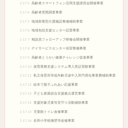
2.17.3
高齢者スマートフォン活用支援講習会開催事業
2.17.4
高齢者実態調査事業
2.17.5
地域密着型介護施設整備補助事業
2.17.6
地域包括支援センター設置事業
2.17.7
相談員フォローアップ研修会開催事業
2.17.8
デイサービスセンター浴室整備事業
2.17.9
高齢者とうかい健康チャレンジ促進事業
2.17.10
保育業務支援システム導入実証実験事業
2.17.11
私立保育所等低年齢児途中入所円滑化事業費補助事業
2.17.12
絵本で親子ふれあい応援事業
2.17.13
子ども家庭総合支援拠点運営事業
2.17.14
支援対象児童等見守り活動補助事業
2.17.15
児童館トイレ改修事業
2.17.16
名和小学校擁壁等改修事業