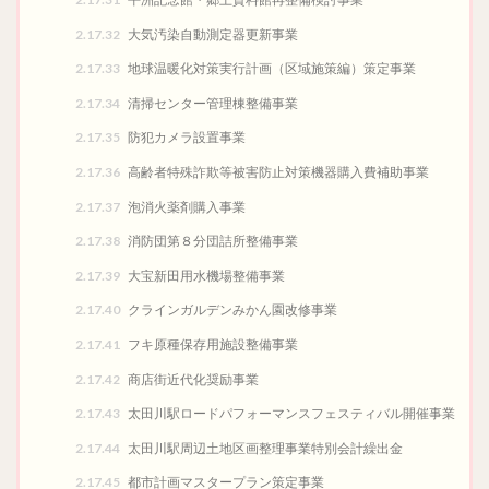
2.17.32
大気汚染自動測定器更新事業
2.17.33
地球温暖化対策実行計画（区域施策編）策定事業
2.17.34
清掃センター管理棟整備事業
2.17.35
防犯カメラ設置事業
2.17.36
高齢者特殊詐欺等被害防止対策機器購入費補助事業
2.17.37
泡消火薬剤購入事業
2.17.38
消防団第８分団詰所整備事業
2.17.39
大宝新田用水機場整備事業
2.17.40
クラインガルデンみかん園改修事業
2.17.41
フキ原種保存用施設整備事業
2.17.42
商店街近代化奨励事業
2.17.43
太田川駅ロードパフォーマンスフェスティバル開催事業
2.17.44
太田川駅周辺土地区画整理事業特別会計繰出金
2.17.45
都市計画マスタープラン策定事業