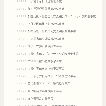
2.17.17
小学校トイレ環境改善事業
2.17.18
加木屋調理場外壁等改修事業
2.17.19
創造活動・歴史文化交流施設ワークショップ開催事業
2.17.20
上野公民館屋上防水改修事業
2.17.21
創造活動・歴史文化交流施設整備事業
2.17.22
中央図書館空調設備改修事業
2.17.23
スポーツ推進会議設置事業
2.17.24
市民体育館サブアリーナ空調機整備事業
2.17.25
市民体育館外壁等改修事業
2.17.26
市民体育館柔道場畳更新事業
2.17.27
ふるさと大使等スポーツ連携交流事業
2.17.28
芸術劇場Ｗｉ－Ｆｉ環境整備事業
2.17.29
高ノ御前遺跡発掘調査事業
2.17.30
文化財普及啓発事業
2.17.31
平洲記念館・郷土資料館再整備検討事業