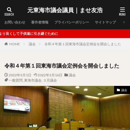
元東海市議会議員｜ませ友浩
タグ
お問い合わせ
著作者情報
プライバシーポリシー
サイトマップ
ませ友浩後援会
児童生徒の社会を生き抜く力の向上
達に引き継ぐために
児童虐待防止策の強化
公認心理師
四万十町
HOME
議会
令和４年第１回東海市議会定例会を開会しました
子どもの養育支援
学校の感染症情報管理
学校教育のＩＣＴ活用
山木咲良
後援会
新型コロナウィルス緊急支援
木全周平
河合純白
令和４年第１回東海市議会定例会を開会しました
浅井葉月
災害
片岡友見
片岡見友
2022年3月1日
2022年3月16日
議会
蟹江梨央
行政の新しい仕事様式
西予市
一般質問
,
東海市議会
,
３月議会
長島沙紀香
高齢者のＩＣＴ活用支援
ｅスポーツ
議会
３月議会
６月議会
９月議会
１２月議会
立候補
教育
臨時会
農園
祭囃子保存会
天王社
祭
猩猩
船津神社
政治活動報告
地域運営
Society5.0
一般質問
さつき福祉会