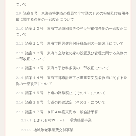
ついて
2.9
議案９号 東海市特別職の職員で非常勤のものの報酬及び費用弁
償に関する条例の一部改正について
2.10
議案１０号 東海市消防団員等公務災害補償条例の一部改正に
ついて
2.11
議案１１号 東海市国民健康保険税条例の一部改正について
2.12
議案１２号 東海市立敬老の家の設置及び管理に関する条例の
一部改正について
2.13
議案１３号 東海市手数料条例の一部改正について
2.14
議案１４号 東海市都市計画下水道事業受益者負担に関する条
例の一部改正について
2.15
議案１５号 市道の路線廃止（その１）について
2.16
議案１６号 市道の路線認定（その１）について
2.17
議案１７号 令和４年度東海市一般会計予算
2.17.1
しあわせ村Ｗｉ－Ｆｉ環境整備事業
2.17.2
地域敬老事業費交付事業