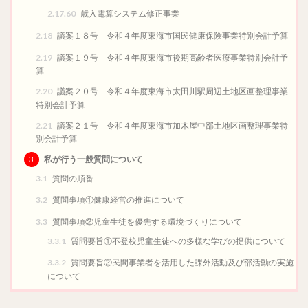
2.17.60
歳入電算システム修正事業
2.18
議案１８号 令和４年度東海市国民健康保険事業特別会計予算
2.19
議案１９号 令和４年度東海市後期高齢者医療事業特別会計予
算
2.20
議案２０号 令和４年度東海市太田川駅周辺土地区画整理事業
特別会計予算
2.21
議案２１号 令和４年度東海市加木屋中部土地区画整理事業特
別会計予算
3
私が行う一般質問について
3.1
質問の順番
3.2
質問事項①健康経営の推進について
3.3
質問事項②児童生徒を優先する環境づくりについて
3.3.1
質問要旨①不登校児童生徒への多様な学びの提供について
3.3.2
質問要旨②民間事業者を活用した課外活動及び部活動の実施
について