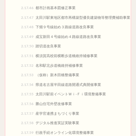
2.17.46
都市計画基本図修正事業
2.17.47
太田川駅東地区都市再構築型優良建築物等整理費補助事業
2.17.48
下畑９号線始め３路線道路改良事業
2.17.49
成宝新田４号線始め４路線道路改良事業
2.17.50
踏切道改良事業
2.17.51
横須賀高校前横断歩道橋維持補修事業
2.17.52
名和駅北歩道橋維持補修事業
2.17.53
（仮称）新木田橋整備事業
2.17.54
県道名古屋半田線道路開通式典開催事業
2.17.55
太田川駅前イベントＷｉ-Ｆｉ環境整備事業
2.17.56
勝山住宅外壁改修事業
2.17.57
産学官連携まちづくり事業
2.17.58
デジタル推進実証実験事業
2.17.59
行政手続オンライン化環境整備事業