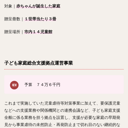
対象｜
赤ちゃんが誕生した家庭
贈呈冊数｜
１世帯当たり３冊
贈呈場所｜
市内１４児童館
子ども家庭総合支援拠点運営事業
予算 ７４
万６千円
これまで実施していた児童虐待等対策事業に加えて、要保護児童
などへの支援業務や関係機関との連携会議など、子ども家庭支援
全般に係る業務を担う拠点を設置し、支援が必要な家庭の早期発
見から事業虐待の未然防止・再発防止まで切れ目のない継続的な