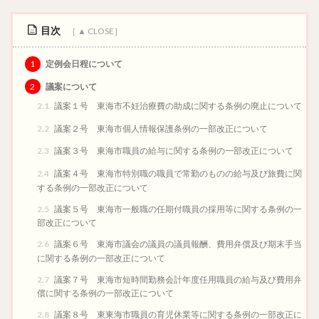
防災
行政経営
小学校
五等分の花嫁
障がい者雇用
移住
オフィス改革
嚶鳴庵
目次
大仏
聚楽園公園
Aichi Sky Expo
1
定例会日程について
愛知国際展示場
秋季大祭
太田川駅
遺訓継承
2
議案について
呻吟語
格言
議員インターンシップ
聖地巡礼
2.1
議案１号 東海市不妊治療費の助成に関する条例の廃止について
森川葵
呂新吾
榊原有佑
二宮尊徳
2.2
議案２号 東海市個人情報保護条例の一部改正について
橋本聖子
山浦ひさし
鈴木政二
神野博史
2.3
議案３号 東海市職員の給与に関する条例の一部改正について
久松倫子
中尾博憲
2.4
議案４号 東海市特別職の職員で常勤のものの給与及び旅費に関
する条例の一部改正について
検索
2.5
議案５号 東海市一般職の任期付職員の採用等に関する条例の一
部改正について
2.6
議案６号 東海市議会の議員の議員報酬、費用弁償及び期末手当
に関する条例の一部改正について
2.7
議案７号 東海市短時間勤務会計年度任用職員の給与及び費用弁
償に関する条例の一部改正について
2.8
議案８号 東東海市職員の育児休業等に関する条例の一部改正に