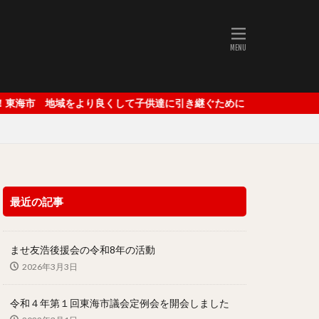
師
四万十町
会
片岡見友
ｅスポーツ
農園
をより良くして子供達に引き継ぐために
Society5.0
学校プール
女性の再就職支援
援
不登校支援
最近の記事
活用
番組制作
成人の集い
公務
務消防委員会
ませ友浩後援会の令和8年の活動
2026年3月3日
海市議会
嫁
障がい者雇用
令和４年第１回東海市議会定例会を開会しました
展示場