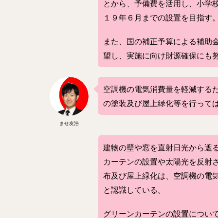
とから、予備費を活用し、小学
１９年６月までの設置を目指す
また、国の補正予算による補助
望し、実施に向け財源確保にも
空調機の電気消費量を軽減する
の塗装及び屋上緑化等を行って
ませ友浩
建物の壁や窓を直射日光から遮
カーテンの設置や太陽光を反射
布及び屋上緑化は、空調機の電
と認識している。
グリーンカーテンの設置につい