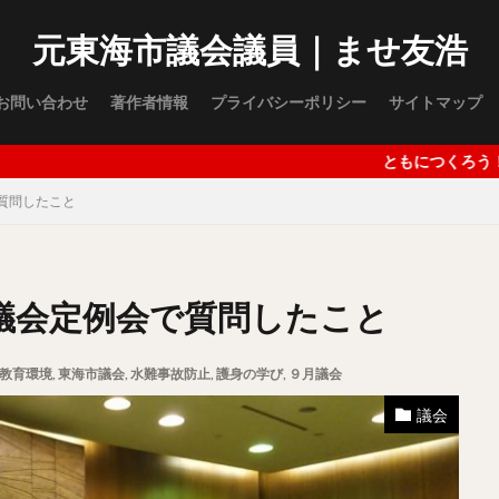
児童生徒の社会を生き抜く力の向上
児童虐待防止策の強化
公認心理
元東海市議会議員｜ませ友浩
学校の感染症情報管理
学校教育のＩＣＴ活用
山木咲良
後援
ス緊急支援
木全周平
河合純白
浅井葉月
災害
片岡友見
お問い合わせ
著作者情報
プライバシーポリシー
サイトマップ
政の新しい仕事様式
西予市
長島沙紀香
高齢者のＩＣＴ活用支援
月議会
９月議会
１２月議会
立候補
教育
臨時会
ともにつくろう！東海市 地域
天王社
祭
猩猩
船津神社
政治活動報告
地域運営
質問したこと
つき福祉会
愛知県議会議長
MICE
教育環境
2030SDGs
報
小中学生の体力
学習支援
妊産婦支援
RPA
AI
域運営団体の法人化
水難事故防止
イエナプラン教育
ひきこもり支
議会定例会で質問したこと
成事業の充実
スーパーシティ
道路関連情報の提供
健康診断情報の
SDGs
コミュニティータクシー
祝賀会
東海市ふるさと大使
教育環境
,
東海市議会
,
水難事故防止
,
護身の学び
,
９月議会
Ｊビレッジ
東日本大震災
総務省
福島第一原子力発電所
総
議会
町会
条例
町会・自治会への加入及び参加を促進する条例
東
ザードマップ
初当選
防災
行政経営
小学校
五等分の花
ス改革
嚶鳴庵
大仏
聚楽園公園
Aichi Sky Expo
愛知国際