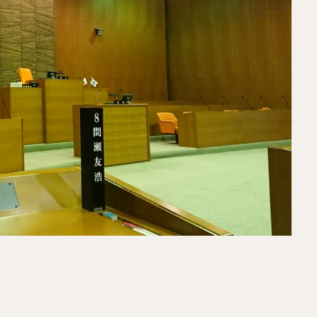
田川駅
遺訓継承
呻吟語
格言
議員インターンシップ
聖
有佑
二宮尊徳
橋本聖子
山浦ひさし
鈴木政二
神野博史
検索