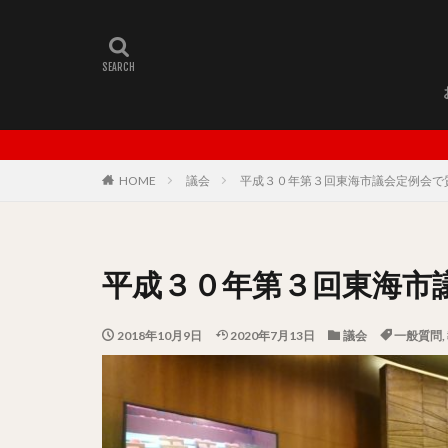
ませ友浩後援会
子どもの養育支援
新型コロナウィル
蟹江梨央
行
３月議会
６
祭囃子保存会
HOME
議会
平成３０年第３回東海市議会定例会で
一般質問
さ
定住
健診情
創業支援
地
平成３０年第３回東海市
放課後児童健全育
護身の学び
2018年10月9日
2020年7月13日
議会
一般質問
,
中部国際空港
授業
自治会
豊川稲荷
ハ
移住
オフィ