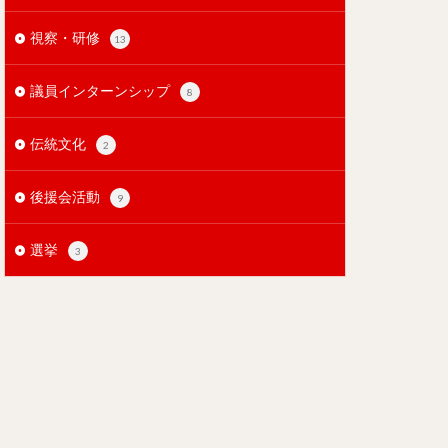
視察・研修
13
議員インターンシップ
8
伝統文化
2
後援会活動
9
選挙
3