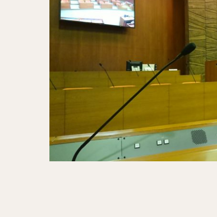
秋季大祭
太
呂新吾
榊原
中尾博憲