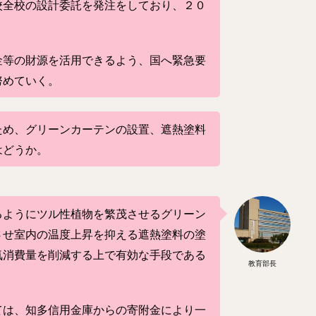
校全校の設計委託を発注をしており、２０
。
金等の財源を活用できるよう、国へ緊急要
努めていく。
ため、グリーンカーテンの設置、遮熱塗料
はどうか。
るようにツル性植物を繁茂させるグリーン
させ室内の温度上昇を抑える遮熱塗料の塗
気消費量を削減する上で有効な手段である
教育部長
ては、知多信用金庫からの寄附金により一