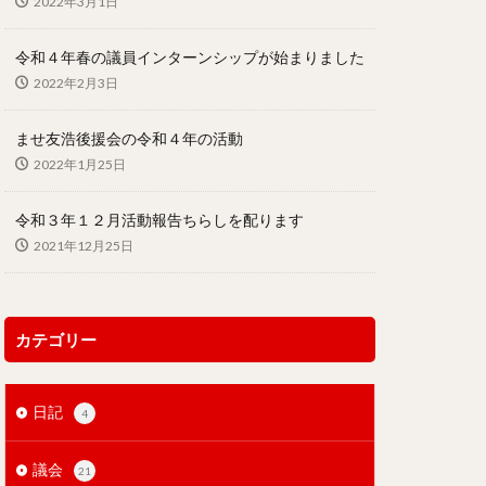
2022年3月1日
地巡礼
森川葵
久松倫子
令和４年春の議員インターンシップが始まりました
2022年2月3日
ませ友浩後援会の令和４年の活動
2022年1月25日
令和３年１２月活動報告ちらしを配ります
2021年12月25日
カテゴリー
日記
4
議会
21